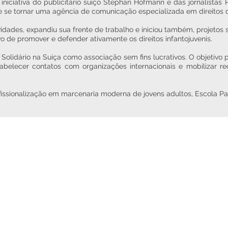
iniciativa do publicitário suíço Stephan Hofmann e das jornalistas
e se tornar uma agência de comunicação especializada em direitos 
idades, expandiu sua frente de trabalho e iniciou também, projetos 
o de promover e defender ativamente os direitos infantojuvenis.
Solidário na Suíça como associação sem fins lucrativos. O objetivo p
stabelecer contatos com organizações internacionais e mobilizar 
sionalização em marcenaria moderna de jovens adultos, Escola Pau