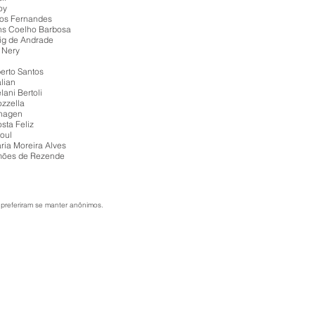
oy
os Fernandes
ins Coelho Barbosa
big de Andrade
 Nery
erto Santos
lian
lani Bertoli
ozzella
nhagen
sta Feliz
roul
ria Moreira Alves
mões de Rezende
preferiram se manter anônimos.