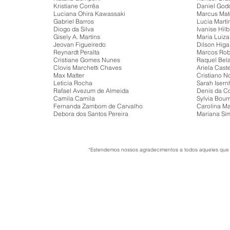
Kristiane Corrêa
Daniel God
Luciana Ohira Kawassaki
Marcus Mat
Gabriel Barros
Lucia Mart
Diogo da Silva
Ivanise Hil
Gisely A. Martins
Maria Luiza
Jeovan Figueiredo
Dilson Higa
Reynardt Peralta
Marcos Rob
Cristiane Gomes Nunes
Raquel Bela
Clovis Marchetti Chaves
Ariela Caste
Max Matter
Cristiano N
Leticia Rocha
Sarah Iser
Rafael Avezum de Almeida
Denis da Co
Camila Camila
Sylvia Bour
Fernanda Zambom de Carvalho
Carolina Ma
Debora dos Santos Pereira
Mariana Si
*Estendemos nossos agradecimentos a todos aqueles que 